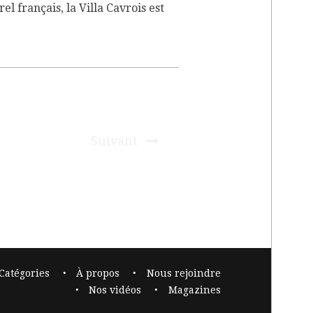
l français, la Villa Cavrois est
Suivant
Catégories
À propos
Nous rejoindre
Nos vidéos
Magazines