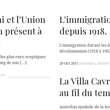
 et l’Union
L’immigrati
n présent à
depuis 1918.
A
.
L’immigration durant les d
décolonisation (1918 à 1962
les plus euro-sceptiques
ong de son […]
29 Oct 2017
Histoire
,
Société
que
La Villa Cav
au fil du tem
Autrefois symbole de la bo