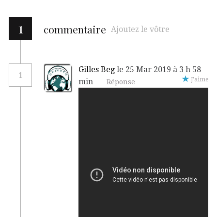
1
commentaire
Ajoutez le vôtre
Gilles Beg
le 25 Mar 2019 à 3 h 58
1
J'aime
min
Réponse