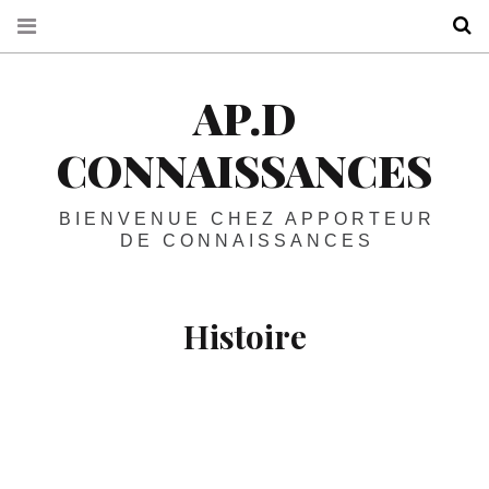
R
AP.D
CONNAISSANCES
BIENVENUE CHEZ APPORTEUR
DE CONNAISSANCES
Histoire
A
A
Regard sur les écoles
alternatives et leur pédagogie
Lire la Suite