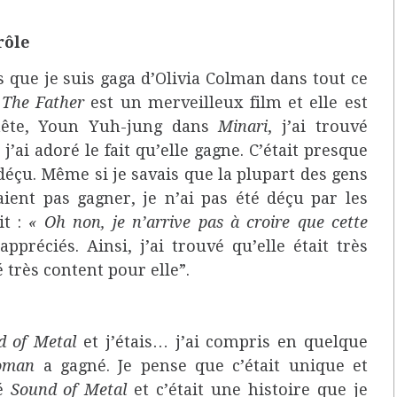
rôle
is que je suis gaga d’Olivia Colman dans tout ce
.
The Father
est un merveilleux film et elle est
nnête, Youn Yuh-jung dans
Minari
, j’ai trouvé
j’ai adoré le fait qu’elle gagne. C’était presque
déçu. Même si je savais que la plupart des gens
aient pas gagner, je n’ai pas été déçu par les
it :
« Oh non, je n’arrive pas à croire que cette
 appréciés. Ainsi, j’ai trouvé qu’elle était très
té très content pour elle”.
d of Metal
et j’étais… j’ai compris en quelque
oman
a gagné. Je pense que c’était unique et
ré
Sound of Metal
et c’était une histoire que je