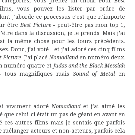
s catégories, vous prenez un choix. Pour
Best
films, vous pouvez les lister par ordre de
dont j’aborde ce processus c’est que n’importe
our être
Best Picture
- peut-être pas mon top 1,
’être dans la discussion, je le prends. Mais j’ai
’est la même chose pour les tours précédents.
z. Donc, j’ai voté - et j’ai adoré ces cinq films
t Picture
. J’ai placé
Nomadland
en numéro deux.
n numéro quatre et
Judas and the Black Messiah
és tous magnifiques mais
Sound of Metal
en
J’ai vraiment adoré
Nomadland
et j’ai aimé les
vé que celui-ci était un pas de géant en avant en
é ces autres films mais je sentais que parfois
de mélanger acteurs et non-acteurs, parfois cela