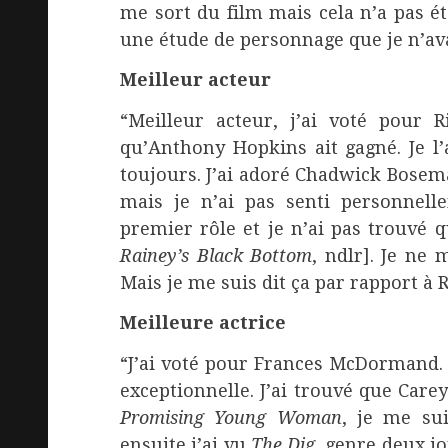
me sort du film mais cela n’a pas été
une étude de personnage que je n’ava
Meilleur acteur
“Meilleur acteur, j’ai voté pour
qu’Anthony Hopkins ait gagné. Je l’
toujours. J’ai adoré Chadwick Bosem
mais je n’ai pas senti personnel
premier rôle et je n’ai pas trouvé 
Rainey’s Black Bottom
, ndlr]. Je ne 
Mais je me suis dit ça par rapport 
Meilleure actrice
“J’ai voté pour Frances McDormand. J
exceptionnelle. J’ai trouvé que Care
Promising Young Woman
, je me su
ensuite j’ai vu
The Dig
, genre deux j