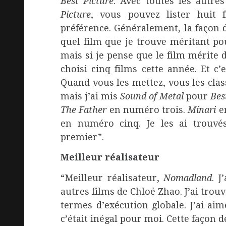
Best Picture
. Avec toutes les autre
Picture
, vous pouvez lister huit 
préférence. Généralement, la façon 
quel film que je trouve méritant p
mais si je pense que le film mérite d
choisi cinq films cette année. Et c
Quand vous les mettez, vous les classe
mais j’ai mis
Sound of Metal
pour
Bes
The Father
en numéro trois.
Minari
e
en numéro cinq. Je les ai trouv
premier”.
Meilleur réalisateur
“Meilleur réalisateur,
Nomadland
. 
autres films de Chloé Zhao. J’ai trou
termes d’exécution globale. J’ai aim
c’était inégal pour moi. Cette façon 