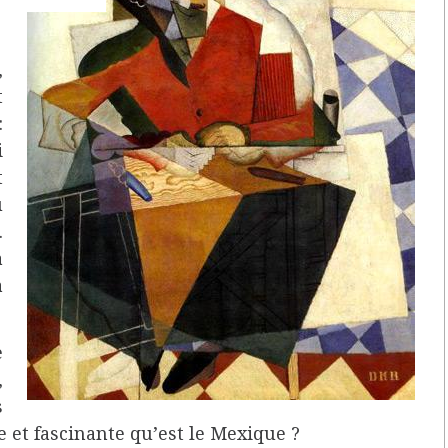
,
t
:
i
t
u
.
à
a
e
,
s
e et fascinante qu’est le Mexique ?