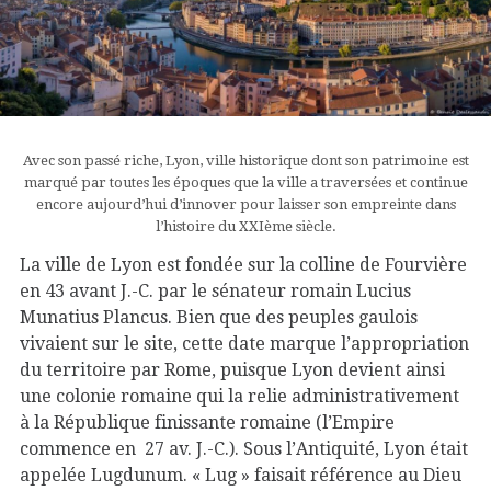
Avec
son
passé
riche,
Lyon,
ville
historique
dont
son
patrimoine
est
marqué
par
toutes
les
époques
que
la
ville
a
traversées
et
continue
encore
aujourd’hui
d’innover
pour
laisser
son
empreinte
dans
l’histoire
du
XXIème
siècle.
La ville de Lyon est fondée sur la colline de Fourvière
en 43 avant J.-C. par le sénateur romain Lucius
Munatius Plancus. Bien que des peuples gaulois
vivaient sur le site, cette date marque l’appropriation
du territoire par Rome, puisque Lyon devient ainsi
une colonie romaine qui la relie administrativement
à la République finissante romaine (l’Empire
commence en 27 av. J.-C.). Sous l’Antiquité, Lyon était
appelée Lugdunum. « Lug » faisait référence au Dieu