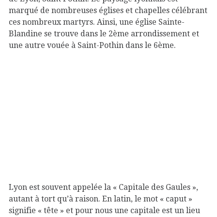
marqué de nombreuses églises et chapelles célébrant
ces nombreux martyrs. Ainsi, une église Sainte-
Blandine se trouve dans le 2ème arrondissement et
une autre vouée à Saint-Pothin dans le 6ème.
Les théâtres romains sur la colline de Fourvière datant du Ier siècle ap. J.-C.
L’Amphit
Lyon est souvent appelée la « Capitale des Gaules »,
autant à tort qu’à raison. En latin, le mot « caput »
signifie « tête » et pour nous une capitale est un lieu