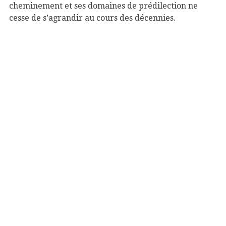
cheminement et ses domaines de prédilection ne
cesse de s’agrandir au cours des décennies.
Tony Garnier
La Halle en