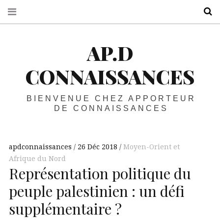
R
AP.D
CONNAISSANCES
BIENVENUE CHEZ APPORTEUR
DE CONNAISSANCES
apdconnaissances
26 Déc 2018
Moyen-Orient et
Afrique du Nord
Représentation politique du
peuple palestinien : un défi
supplémentaire ?