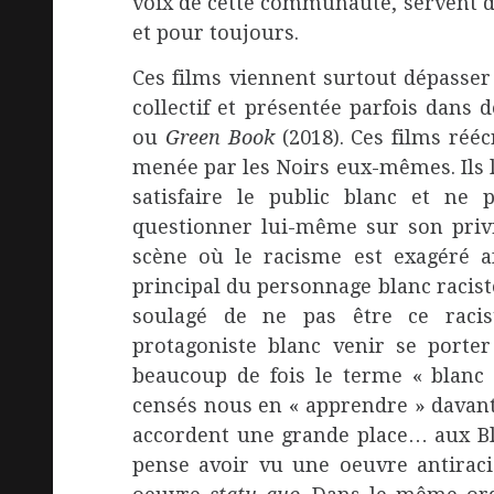
voix de cette communauté, servent 
et pour toujours.
Ces films viennent surtout dépasser
collectif et présentée parfois dans 
ou
Green Book
(2018). Ces films réécr
menée par les Noirs eux-mêmes. Ils l
satisfaire le public blanc et ne 
questionner lui-même sur son privi
scène où le racisme est exagéré af
principal du personnage blanc racist
soulagé de ne pas être ce racis
protagoniste blanc venir se porte
beaucoup de fois le terme « blanc 
censés nous en « apprendre » davan
accordent une grande place… aux Blan
pense avoir vu une oeuvre antiraci