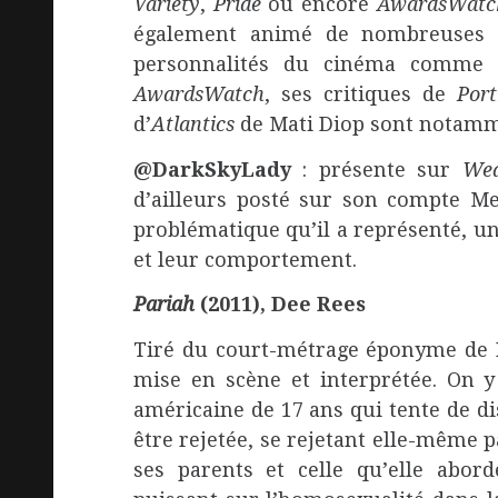
Variety
,
Pride
ou encore
AwardsWatc
également animé de nombreuses s
personnalités du cinéma comme 
AwardsWatch
, ses critiques de
Port
d’
Atlantics
de Mati Diop sont notamme
@DarkSkyLady
: présente sur
Wea
d’ailleurs posté sur son compte M
problématique qu’il a représenté, un 
et leur comportement.
Pariah
(2011), Dee Rees
Tiré du court-métrage éponyme de
mise en scène et interprétée. On y
américaine de 17 ans qui tente de di
être rejetée, se rejetant elle-même p
ses parents et celle qu’elle abo