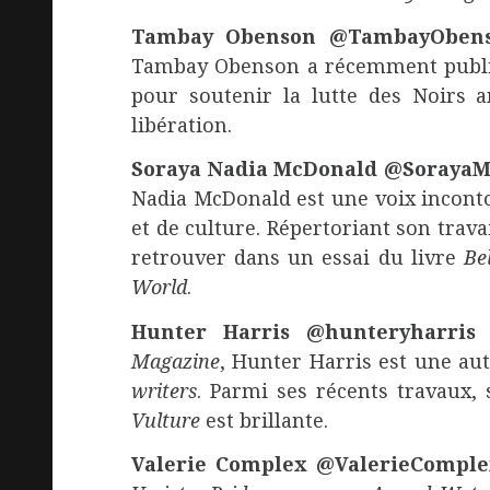
Tambay Obenson @TambayObe
Tambay Obenson a récemment publié 
pour soutenir la lutte des Noirs a
libération.
Soraya Nadia McDonald @Soraya
Nadia McDonald est une voix inconto
et de culture. Répertoriant son trava
retrouver dans un essai du livre
Be
World
.
Hunter Harris @hunteryharri
Magazine
, Hunter Harris est une a
writers
. Parmi ses récents travaux, 
Vulture
est brillante.
Valerie Complex @ValerieCompl