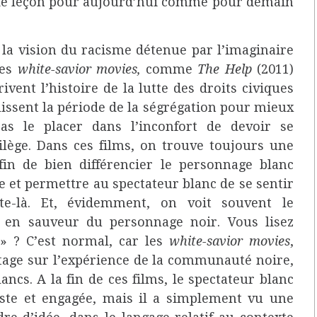
de leçon pour aujourd’hui comme pour demain
 la vision du racisme détenue par l’imaginaire
des
white-savior movies,
comme
The Help
(2011)
ivent l’histoire de la lutte des droits civiques
issent la période de la ségrégation pour mieux
pas le placer dans l’inconfort de devoir se
lège. Dans ces films, on trouve toujours une
in de bien différencier le personnage blanc
e et permettre au spectateur blanc de se sentir
te-là. Et, évidemment, on voit souvent le
r en sauveur du personnage noir. Vous lisez
» ? C’est normal, car les
white-savior movies
,
tage sur l’expérience de la communauté noire,
cs. A la fin de ces films, le spectateur blanc
ste et engagée, mais il a simplement vu une