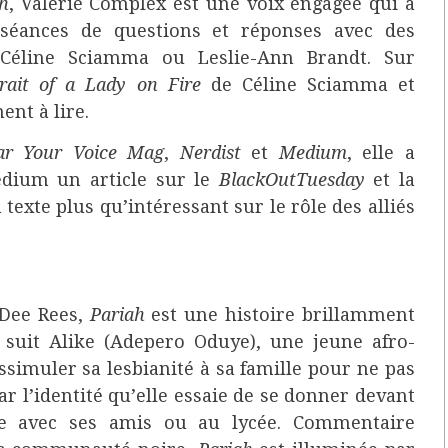
h
, Valerie Complex est une voix engagée qui a
éances de questions et réponses avec des
Céline Sciamma ou Leslie-Ann Brandt. Sur
rait of a Lady on Fire
de Céline Sciamma et
nt à lire.
r Your Voice Mag
,
Nerdist
et
Medium
, elle a
edium un article sur le
BlackOutTuesday
et la
texte plus qu’intéressant sur le rôle des alliés
 Dee Rees,
Pariah
est une histoire brillamment
 suit Alike (Adepero Oduye), une jeune afro-
ssimuler sa lesbianité à sa famille pour ne pas
ar l’identité qu’elle essaie de se donner devant
rde avec ses amis ou au lycée. Commentaire