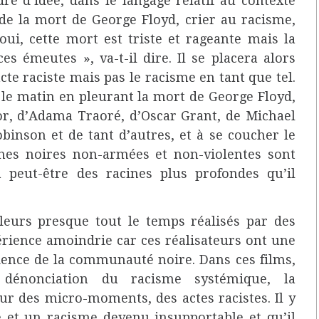
e d’idée, dans le langage relatif au contexte
 de la mort de George Floyd, crier au racisme,
oui, cette mort est triste et rageante mais la
es émeutes », va-t-il dire. Il se placera alors
te raciste mais pas le racisme en tant que tel.
r le matin en pleurant la mort de George Floyd,
r, d’Adama Traoré, d’Oscar Grant, de Michael
inson et de tant d’autres, et à se coucher le
nes noires non-armées et non-violentes sont
 peut-être des racines plus profondes qu’il
leurs presque tout le temps réalisés par des
érience amoindrie car ces réalisateurs ont une
ience de la communauté noire. Dans ces films,
énonciation du racisme systémique, la
ur des micro-moments, des actes racistes. Il y
 et un racisme devenu insupportable et qu’il