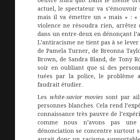
oeuvre
statu quo
. Dans le même ordr
actuel, le spectateur va s’émouvoir
mais il va émettre un « mais » : « 
violence ne résoudra rien, arrêtez c
dans un entre-deux en dénonçant l’ac
L’antiracisme ne tient pas à se leve
de Pamela Turner, de Breonna Taylo
Brown, de Sandra Bland, de Tony Rob
soir en oubliant que si des person
tuées par la police, le problème a
faudrait étudier.
Les
white-savior movies
sont par ail
personnes blanches. Cela rend l’exp
connaissance très pauvre de l’expér
comme nous n’avons pas une d
dénonciation se concentre surtout s
aurait donc un racisme supportable