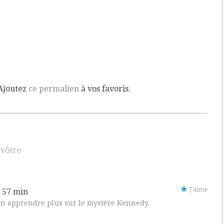
 Ajoutez
ce permalien
à vos favoris.
 vôtre
J'aime
h 57 min
’en apprendre plus sur le mystère Kennedy.