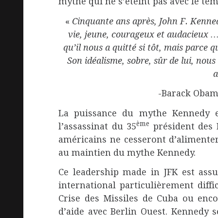
mythe qui ne s’éteint pas avec le tem
«
Cinquante ans après, John F. Kennedy
vie, jeune, courageux et audacieux … 
qu’il nous a quitté si tôt, mais parce q
Son idéalisme, sobre, sûr de lui, nou
a
-Barack Obam
La puissance du mythe Kennedy es
ème
l’assassinat du 35
président des E
américains ne cesseront d’alimenter
au maintien du mythe Kennedy.
Ce leadership made in JFK est assu
international particulièrement diffi
Crise des Missiles de Cuba ou enco
d’aide avec Berlin Ouest. Kennedy 