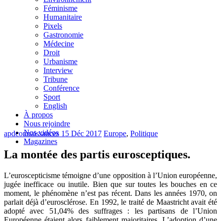
Féminisme
Humanitaire
Pixels
Gastronomie
Médecine
Droit
Urbanisme
Interview
Tribune
Conférence
Sport
English
À propos
Nous rejoindre
Nos vidéos
apdconnaissances
15 Déc 2017
Europe
,
Politique
Magazines
La montée des partis eurosceptiques.
L’euroscepticisme témoigne d’une opposition à l’Union européenne,
jugée inefficace ou inutile. Bien que sur toutes les bouches en ce
moment, le phénomène n’est pas récent. Dans les années 1970, on
parlait déjà d’eurosclérose. En 1992, le traité de Maastricht avait été
adopté avec 51,04% des suffrages : les partisans de l’Union
Européenne étaient alors faiblement majoritaires. L’adoption d’une