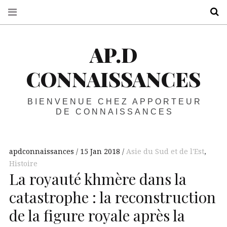
R
AP.D
CONNAISSANCES
BIENVENUE CHEZ APPORTEUR
DE CONNAISSANCES
apdconnaissances
15 Jan 2018
Asie du Sud et de l'Est
,
Histoire
La royauté khmère dans la
catastrophe : la reconstruction
de la figure royale après la