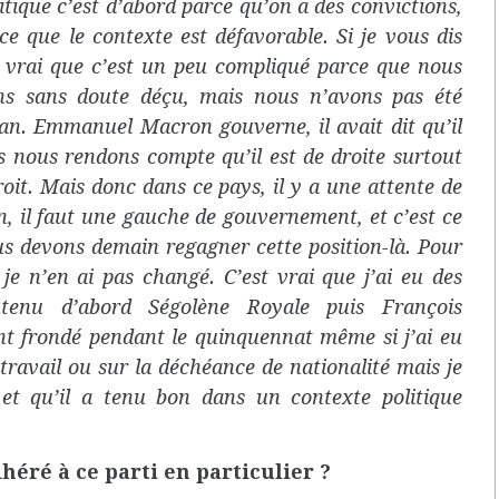
itique c’est d’abord parce qu’on a des convictions,
e que le contexte est défavorable. Si je vous dis
est vrai que c’est un peu compliqué parce que nous
ns sans doute déçu, mais nous n’avons pas été
an. Emmanuel Macron gouverne, il avait dit qu’il
us nous rendons compte qu’il est de droite surtout
droit. Mais donc dans ce pays, il y a une attente de
, il faut une gauche de gouvernement, et c’est ce
ous devons demain regagner cette position-là. Pour
je n’en ai pas changé. C’est vrai que j’ai eu des
utenu d’abord Ségolène Royale puis François
ont frondé pendant le quinquennat même si j’ai eu
 travail ou sur la déchéance de nationalité mais je
 et qu’il a tenu bon dans un contexte politique
héré à ce parti en particulier ?