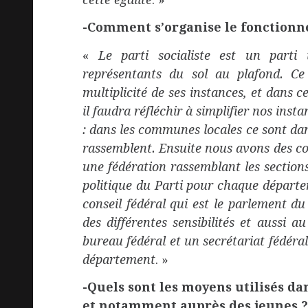
-Comment s’organise le fonctionne
«
Le parti socialiste est un part
représentants du sol au plafond. Ce q
multiplicité de ses instances, et dans 
il faudra réfléchir à simplifier nos ins
: dans les communes locales ce sont dans
rassemblent. Ensuite nous avons des c
une fédération r
assemblant les section
politique du Parti pour chaque dépar
conseil fédéral qui est le parlement du
des différentes sensibilités et aussi a
bureau fédéral et un secrétariat fédéra
département
. »
-Quels sont les moyens utilisés da
et notamment auprès des jeunes ?