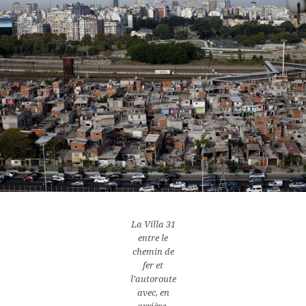
La Villa 31
entre le
chemin de
fer et
l’autoroute
avec, en