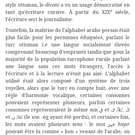
style ottoman, le
divani
a vu un usage démocratisé en
e
tant qu’écriture cursive. À partir du XIX
siècle,
l’écriture sert le journalisme.
Toutefois, la maîtrise de l’alphabet arabo-persan était
plus facile pour les personnes éduquées, parlant le
turc ottoman
i.e
une langue socialement élevée
comprenant beaucoup d’emprunts tandis que pour la
majorité de la population turcophone rurale parlant
une langue sans ces mots étrangers, l’accès à
l’écriture et à la lecture n’était pas aisé. L’alphabet
utilisé était alors composé d’un système de trois
voyelles, alors que le turc en compte huit, avec une
règle d’harmonie vocalique, certaines consonnes
pouvaient représenter plusieurs, parfois certaines
consonnes représentaient le même son ق et ك /k/, ڭ
et ن /n/ (le son -ng ayant été perdu), et certaines fois,
les mots avaient plusieurs sens : le mot خير
hayır
pouvait être lu comme « bon » venant de l’arabe, ou