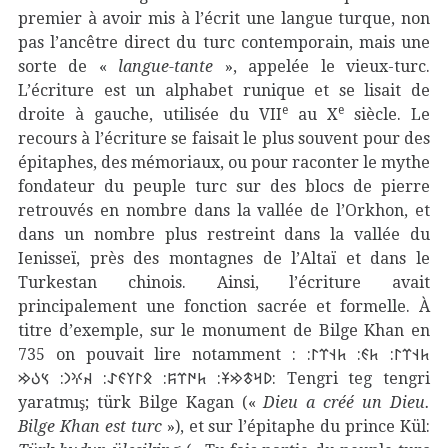
premier à avoir mis à l’écrit une langue turque, non
pas l’ancêtre direct du turc contemporain, mais une
sorte de «
langue-tante
», appelée le vieux-turc.
L’écriture est un alphabet runique et se lisait de
e
e
droite à gauche, utilisée du VII
au X
siècle. Le
recours à l’écriture se faisait le plus souvent pour des
épitaphes, des mémoriaux, ou pour raconter le mythe
fondateur du peuple turc sur des blocs de pierre
retrouvés en nombre dans la vallée de l’Orkhon, et
dans un nombre plus restreint dans la vallée du
Ienisseï, près des montagnes de l’Altaï et dans le
Turkestan chinois. Ainsi, l’écriture avait
principalement une fonction sacrée et formelle. À
titre d’exemple, sur le monument de Bilge Khan en
735 on pouvait lire notamment : 𐱅𐰭𐰼𐰃: 𐱅𐰏: 𐱅𐰭𐰼𐰃:
𐰖𐰺𐱃𐰢𐱁: 𐱅𐰇𐰼𐰰: 𐰋𐰃𐰠𐰏𐰀: 𐰴𐰍𐰣: 𐰽𐰉𐰢: Tengri teg tengri
yaratmış; türk Bilge Kagan («
Dieu a créé un Dieu.
Bilge Khan est turc
»), et sur l’épitaphe du prince Kül: