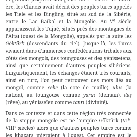
ère, les Chinois avait décrit des peuples turcs appelés
les Tiele et les Dingling, situé au sud de la Sibérie,
e
entre le Lac Baïkal et la Mongolie. Au V
siècle
apparaissent les Tujué, situés près des montagnes de
l’Altaï (ouest de la Mongolie), appelés par la suite les
Göktürk
(descendants du ciel). Jusque-là, les Turcs
vivaient dans d’immenses confédérations tribales aux
côtés des mongols, des toungouses et des yénisseïens,
ainsi que certainement d’autres peuples sibériens.
Linguistiquement, les échanges étaient très courants,
ainsi en turc, l’on peut retrouver des mots liés au
mongol, comme
cebe
(la cote de maille),
ulus
(la
nation), au toungouse comme
yarın
(demain),
düş
(rêve), au yénisseïen comme
tanrı
(divinité).
Dans ce contexte et dans cette région très connectée
e
de la steppe mongole est né l’empire Göktürk (VI
-
e
VIII
siècles) alors que d’autres peuples turcs comme
les khazars migraient à l’ouest. Cet empire est le