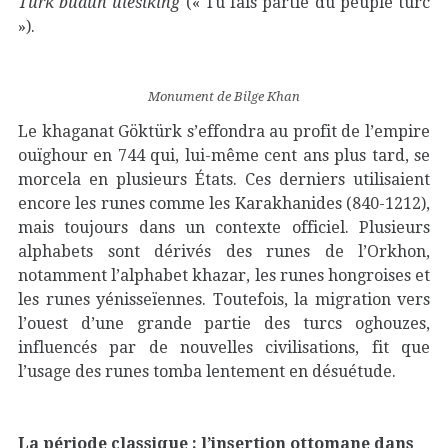
Türk budun ülesiking
(« Tu fais partie du peuple turc
»).
Monument de Bilge Khan
Le khaganat Göktürk s’effondra au profit de l’empire
ouïghour en 744 qui, lui-même cent ans plus tard, se
morcela en plusieurs États. Ces derniers utilisaient
encore les runes comme les Karakhanides (840-1212),
mais toujours dans un contexte officiel. Plusieurs
alphabets sont dérivés des runes de l’Orkhon,
notamment l’alphabet khazar, les runes hongroises et
les runes yénisseïennes. Toutefois, la migration vers
l’ouest d’une grande partie des turcs oghouzes,
influencés par de nouvelles civilisations, fit que
l’usage des runes tomba lentement en désuétude.
La période classique : l’insertion ottomane dans