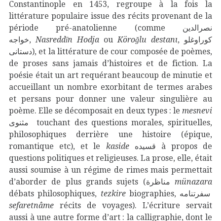
Constantinople en 1453, regroupe à la fois la
littérature populaire issue des récits provenant de la
période pré-anatolienne (comme نصرالدين
خواجه‎,
Nasreddīn Hodja
ou
Köroğlu destanı
, کوراوغلو
دستانی), et la littérature de cour composée de poèmes,
de proses sans jamais d’histoires et de fiction. La
poésie était un art requérant beaucoup de minutie et
accueillant un nombre exorbitant de termes arabes
et persans pour donner une valeur singulière au
poème. Elle se décomposait en deux types : le
mesnevi
مثنوى
touchant des questions morales, spirituelles,
philosophiques derrière une histoire (épique,
romantique etc), et le
kaside
قسيده à propos de
questions politiques et religieuses. La prose, elle, était
aussi soumise à un régime de rimes mais permettait
d’aborder de plus grands sujets (مناظرة
münazara
débats philosophiques,
tezkire
biographies, سفرتنامه
sefaretnâme
récits de voyages). L’écriture servait
aussi à une autre forme d’art : la calligraphie, dont le