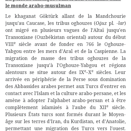
le monde arabo-musulman
Le khaganat Göktürk allant de la Mandchourie
jusqu’au Caucase, les tribus oghouzes (
Oğuz
pl. -
lar
)
ont migré en plusieurs vagues de l’Altaï jusqu’en
Transoxiane (Ouzbékistan oriental) autour du début
e
VIII
siècle avant de fonder en 766 le Oghouze-
Yabgou entre les mers d’Aral et de la Caspienne. La
migration de masse des tribus oghouzes de la
Transoxiane jusqu’à l’Oghouze-Yabgou et régions
e
e
alentours se situe autour des IX
–X
siècles. Leur
arrivée en périphérie de la Perse sous domination
des Abbassides arabes permet aux Turcs d’entrer en
contact avec l’Islam et la culture arabo-persane, et les
amène à adopter l’alphabet arabo-persan et à être
e
complètement islamisés à l’aube du XII
siècle.
Plusieurs États turcs sont formés durant le Moyen-
âge sur les terres d’Iran, du Kurdistan, et d’Anatolie,
permettant une migration des Turcs vers l’ouest.