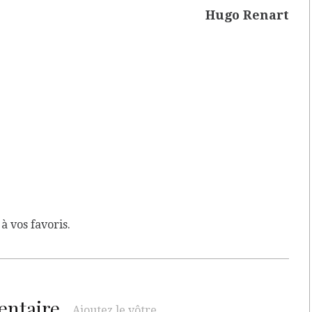
Hugo Renart
à vos favoris.
entaire.
Ajoutez le vôtre