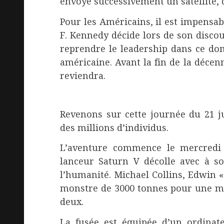
envoyé successivement un satellite
Pour les Américains, il est impensab
F. Kennedy décide lors de son discour
reprendre le leadership dans ce do
américaine. Avant la fin de la décen
reviendra.
Revenons sur cette journée du 21 ju
des millions d’individus.
L’aventure commence le mercredi 1
lanceur Saturn V décolle avec à 
l’humanité. Michael Collins, Edwin «
monstre de 3000 tonnes pour une mi
deux.
La fusée est équipée d’un ordinat