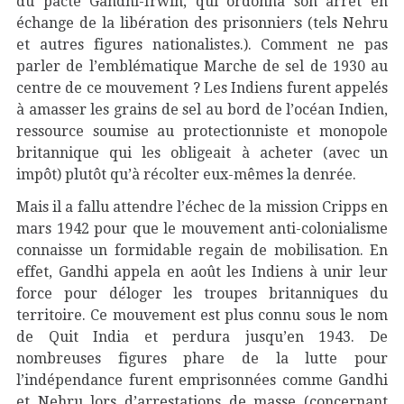
du pacte Gandhi-Irwin, qui ordonna son arrêt en
échange de la libération des prisonniers (tels Nehru
et autres figures nationalistes.). Comment ne pas
parler de l’emblématique Marche de sel de 1930 au
centre de ce mouvement ? Les Indiens furent appelés
à amasser les grains de sel au bord de l’océan Indien,
ressource soumise au protectionniste et monopole
britannique qui les obligeait à acheter (avec un
impôt) plutôt qu’à récolter eux-mêmes la denrée.
Mais il a fallu attendre l’échec de la mission Cripps en
mars 1942 pour que le mouvement anti-colonialisme
connaisse un formidable regain de mobilisation. En
effet, Gandhi appela en août les Indiens à unir leur
force pour déloger les troupes britanniques du
territoire. Ce mouvement est plus connu sous le nom
de Quit India et perdura jusqu’en 1943. De
nombreuses figures phare de la lutte pour
l’indépendance furent emprisonnées comme Gandhi
et Nehru lors d’arrestations de masse (concernant