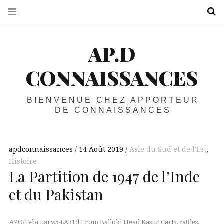
R
AP.D
CONNAISSANCES
BIENVENUE CHEZ APPORTEUR
DE CONNAISSANCES
apdconnaissances
14 Août 2019
Asie du Sud et de l'Est
,
Histoire
La Partition de 1947 de l’Inde
et du Pakistan
APO/February,54,A31d From Balloki Head Kasur Carts, cattles,