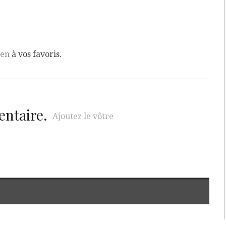
ien
à vos favoris.
entaire.
Ajoutez le vôtre