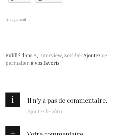
chargement…
Publié dans
A
,
Interview
,
Société
. Ajoutez
ce
permalien
à vos favoris.
i
Il n’y a pas de commentaire.
Ajoutez le vôtre
Votre commentaire