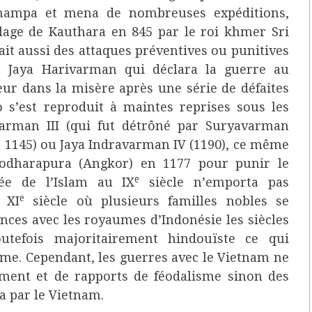
hampa et mena de nombreuses expéditions,
llage de Kauthara en 845 par le roi khmer Sri
t aussi des attaques préventives ou punitives
 Jaya Harivarman qui déclara la guerre au
ur dans la misère après une série de défaites
o s’est reproduit à maintes reprises sous les
arman III (qui fut détrôné par Suryavarman
145) ou Jaya Indravarman IV (1190), ce même
sodharapura (Angkor) en 1177 pour punir le
e
ée de l’Islam au IX
siècle n’emporta pas
e
e XI
siècle où plusieurs familles nobles se
ances avec les royaumes d’Indonésie les siècles
outefois majoritairement hindouïste ce qui
ame. Cependant, les guerres avec le Vietnam ne
ement et de rapports de féodalisme sinon des
 par le Vietnam.