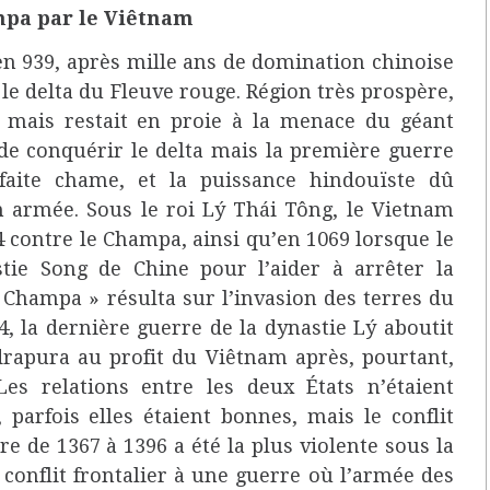
mpa par le Viêtnam
n 939, après mille ans de domination chinoise
le delta du Fleuve rouge. Région très prospère,
 mais restait en proie à la menace du géant
de conquérir le delta mais la première guerre
aite chame, et la puissance hindouïste dû
n armée. Sous le roi Lý Thái Tông, le Vietnam
 contre le Champa, ainsi qu’en 1069 lorsque le
tie Song de Chine pour l’aider à arrêter la
n Champa » résulta sur l’invasion des terres du
, la dernière guerre de la dynastie Lý aboutit
ndrapura au profit du Viêtnam après, pourtant,
Les relations entre les deux États n’étaient
 parfois elles étaient bonnes, mais le conflit
e de 1367 à 1396 a été la plus violente sous la
conflit frontalier à une guerre où l’armée des