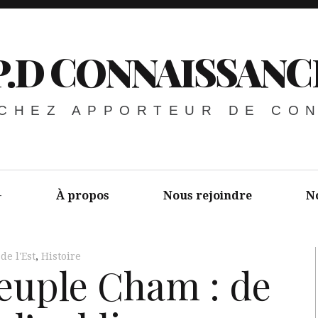
P.D CONNAISSANC
 CHEZ APPORTEUR DE CO
À propos
Nous rejoindre
N
de l'Est
,
Histoire
peuple Cham : de