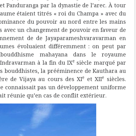
et Panduranga par la dynastie de l’arec. À tour
yaume étaient titrés « roi du Champa » avec du
ominance du pouvoir au nord entre les mains
uis avec un changement de pouvoir en faveur de
uronnement de de Jayaparameshvaravarman en
aumes évoluaient différemment : on peut par
 bouddhisme mahayana dans le royaume
e
 Indravarman à la fin du IX
siècle marqué par
s bouddhistes, la prééminence de Kauthara au
e
e
re de Vijaya au cours des XI
et XII
siècles.
e connaissait pas un développement uniforme
ait réunie qu’en cas de conflit extérieur.