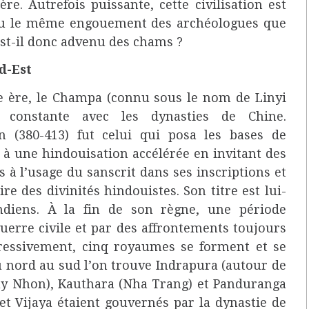
re. Autrefois puissante, cette civilisation est
nnu le même engouement des archéologues que
’est-il donc advenu des chams ?
d-Est
re ère, le Champa (connu sous le nom de Linyi
 constante avec les dynasties de Chine.
(380-413) fut celui qui posa les bases de
 à une hindouisation accélérée en invitant des
à l’usage du sanscrit dans ses inscriptions et
re des divinités hindouistes. Son titre est lui-
diens. À la fin de son règne, une période
uerre civile et par des affrontements toujours
ogressivement, cinq royaumes se forment et se
u nord au sud l’on trouve Indrapura (autour de
Quy Nhon), Kauthara (Nha Trang) et Panduranga
t Vijaya étaient gouvernés par la dynastie de