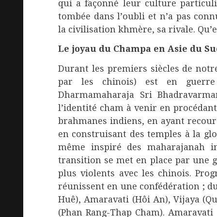
qui a façonné leur culture particuliè
tombée dans l’oubli et n’a pas co
la civilisation khmère, sa rivale. Qu
Le joyau du Champa en Asie du Su
Durant les premiers siècles de not
par les chinois) est en guerre
Dharmamaharaja Sri Bhadravarman 
l’identité cham à venir en procédant
brahmanes indiens, en ayant recours 
en construisant des temples à la gloi
même inspiré des maharajanah in
transition se met en place par une g
plus violents avec les chinois. Pr
réunissent en une confédération ; d
Huê), Amaravati (Hôi An), Vijaya (
(Phan Rang-Thap Cham). Amaravati e