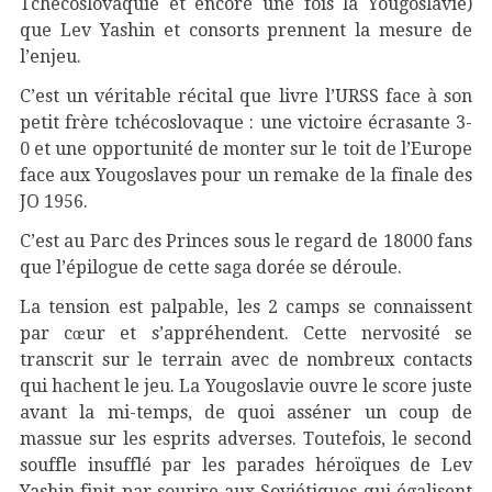
Tchécoslovaquie et encore une fois la Yougoslavie)
que Lev Yashin et consorts prennent la mesure de
l’enjeu.
C’est un véritable récital que livre l’URSS face à son
petit frère tchécoslovaque : une victoire écrasante 3-
0 et une opportunité de monter sur le toit de l’Europe
face aux Yougoslaves pour un remake de la finale des
JO 1956.
C’est au Parc des Princes sous le regard de 18000 fans
que l’épilogue de cette saga dorée se déroule.
La tension est palpable, les 2 camps se connaissent
par cœur et s’appréhendent. Cette nervosité se
transcrit sur le terrain avec de nombreux contacts
qui hachent le jeu. La Yougoslavie ouvre le score juste
avant la mi-temps, de quoi asséner un coup de
massue sur les esprits adverses. Toutefois, le second
souffle insufflé par les parades héroïques de Lev
Yashin finit par sourire aux Soviétiques qui égalisent