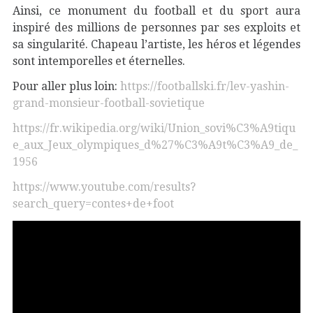
Ainsi, ce monument du football et du sport aura
inspiré des millions de personnes par ses exploits et
sa singularité. Chapeau l’artiste, les héros et légendes
sont intemporelles et éternelles.
Pour aller plus loin:
https://footballski.fr/lev-yashin-
grand-monsieur-football-sovietique
https://fr.wikipedia.org/wiki/Union_sovi%C3%A9tiqu
e_aux_Jeux_olympiques_d%27%C3%A9t%C3%A9_de_
1956
https://www.youtube.com/results?
search_query=contes+de+foot