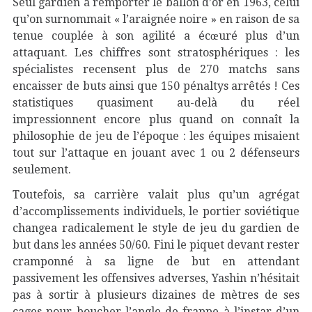
Seul gardien à remporter le ballon d’or en 1963, celui
qu’on surnommait « l’araignée noire » en raison de sa
tenue couplée à son agilité a écœuré plus d’un
attaquant. Les chiffres sont stratosphériques : les
spécialistes recensent plus de 270 matchs sans
encaisser de buts ainsi que 150 pénaltys arrêtés ! Ces
statistiques quasiment au-delà du réel
impressionnent encore plus quand on connaît la
philosophie de jeu de l’époque : les équipes misaient
tout sur l’attaque en jouant avec 1 ou 2 défenseurs
seulement.
Toutefois, sa carrière valait plus qu’un agrégat
d’accomplissements individuels, le portier soviétique
changea radicalement le style de jeu du gardien de
but dans les années 50/60. Fini le piquet devant rester
cramponné à sa ligne de but en attendant
passivement les offensives adverses, Yashin n’hésitait
pas à sortir à plusieurs dizaines de mètres de ses
cages pour boucher l’angle de frappe à l’instar d’un