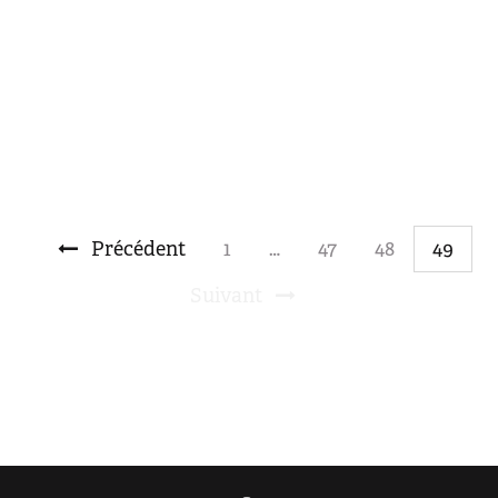
26 Oct 2017
Art
Culture
Moyen-Orient et Afrique du Nord
Précédent
1
…
47
48
49
Suivant