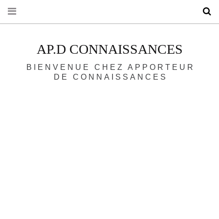
R
AP.D CONNAISSANCES
BIENVENUE CHEZ APPORTEUR
DE CONNAISSANCES
A
A
Ap.D Connaissances avec
Benoît Hamon.
Lire la Suite
24 Nov 2017
Interview
Politique