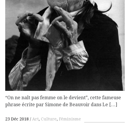
“On ne naît pas femme on le devient”, cette fameuse
phrase écrite par Simone de Beauvoir dans Le […]
23 Déc 2018
Art
,
Culture
,
Féminisme